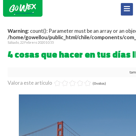
Warning
: count(): Parameter must be an array or an obj
/home/gowellou/public_html/chile/components/com
Sábado, 22 Febrero 2020 10:55
4 cosas que hacer en tus días
tam
Valora este artículo
(0 votos)