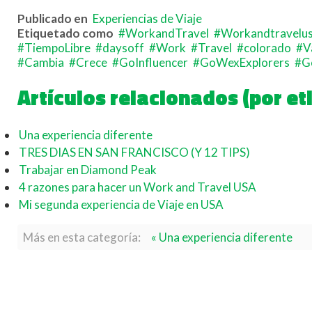
Publicado en
Experiencias de Viaje
Etiquetado como
WorkandTravel
Workandtravelu
TiempoLibre
daysoff
Work
Travel
colorado
V
Cambia
Crece
GoInfluencer
GoWexExplorers
G
Artículos relacionados (por et
Una experiencia diferente
TRES DIAS EN SAN FRANCISCO (Y 12 TIPS)
Trabajar en Diamond Peak
4 razones para hacer un Work and Travel USA
Mi segunda experiencia de Viaje en USA
Más en esta categoría:
« Una experiencia diferente