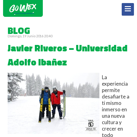
BLOG
Domingo, 19 Junio 2016 20:40
Javier Riveros – Universidad
Adolfo Ibañez
La
experiencia
permite
desafiarte a
ti mismo
inmerso en
una nueva
cultura y
crecer en
todo