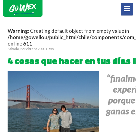
Warning
: Creating default object from empty value in
/home/gowellou/public_html/chile/components/com_k
on line
611
Sábado, 22 Febrero 2020 10:55
4 cosas que hacer en tus días
“finalm
exper
porque
ganas e